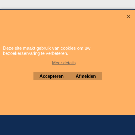
update: 5 augustus 2026
Deze site maakt gebruik van cookies om uw
bezoekerservaring te verbeteren.
Brigatti Electronics
Meer details
Copyright © 1994-2026
Accepteren
Afmelden
Webwinkel gemaakt met ShopFactory webwinkel software.