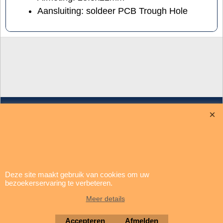
Aansluiting: soldeer PCB Trough Hole
update: 5 augustus 2026
Deze site maakt gebruik van cookies om uw
Brigatti Electronics
bezoekerservaring te verbeteren.
Copyright © 1994-2026
Meer details
Webwinkel gemaakt met ShopFactory webwinkel software.
Accepteren
Afmelden