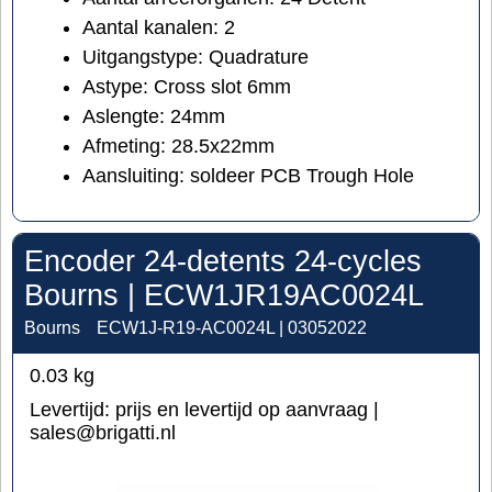
Aantal kanalen: 2
Uitgangstype: Quadrature
Astype: Cross slot 6mm
Aslengte: 24mm
Afmeting: 28.5x22mm
Aansluiting: soldeer PCB Trough Hole
Encoder 24-detents 24-cycles
Bourns | ECW1JR19AC0024L
Bourns
ECW1J-R19-AC0024L | 03052022
0.03
kg
Levertijd:
prijs en levertijd op aanvraag |
sales@brigatti.nl