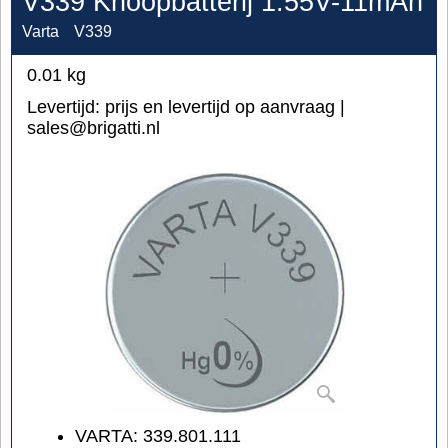
V339 Knoopbatterij 1.55V-11mAh
Varta
V339
0.01
kg
Levertijd:
prijs en levertijd op aanvraag |
sales@brigatti.nl
VARTA: 339.801.111