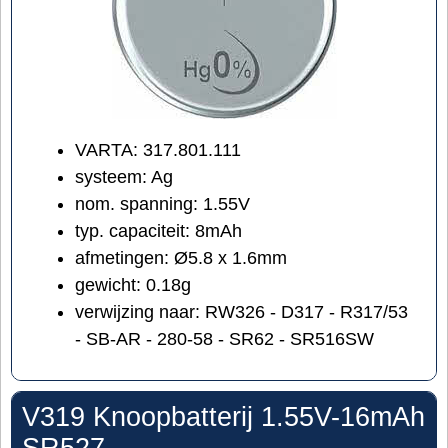
VARTA: 317.801.111
systeem: Ag
nom. spanning: 1.55V
typ. capaciteit: 8mAh
afmetingen: Ø5.8 x 1.6mm
gewicht: 0.18g
verwijzing naar: RW326 - D317 - R317/53
- SB-AR - 280-58 - SR62 - SR516SW
V319 Knoopbatterij 1.55V-16mAh
SR527