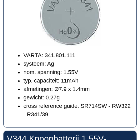
VARTA: 341.801.111
systeem: Ag
nom. spanning: 1.55V
typ. capaciteit: 11mAh
afmetingen: Ø7.9 x 1.4mm
gewicht: 0.27g
cross reference guide: SR714SW - RW322
- R341/39
V344 Knoopbatterij 1.55V-