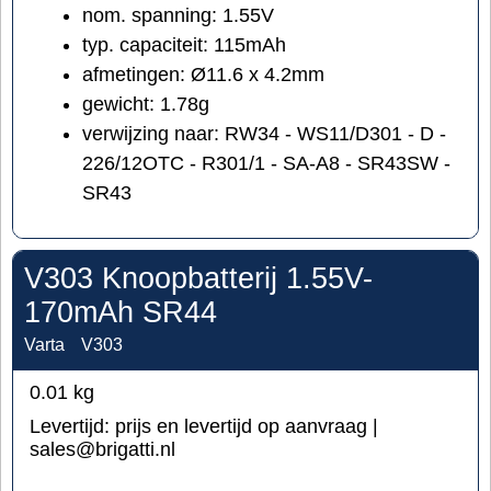
nom. spanning: 1.55V
typ. capaciteit: 115mAh
afmetingen: Ø11.6 x 4.2mm
gewicht: 1.78g
verwijzing naar: RW34 - WS11/D301 - D -
226/12OTC - R301/1 - SA-A8 - SR43SW -
SR43
V303 Knoopbatterij 1.55V-
170mAh SR44
Varta
V303
0.01
kg
Levertijd:
prijs en levertijd op aanvraag |
sales@brigatti.nl