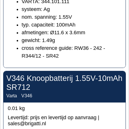
VARTA: 344.101.111
systeem: Ag
nom. spanning: 1.55V
typ. capaciteit: 100mAh
afmetingen: Ø11.6 x 3.6mm
gewicht: 1.49g
cross reference guide: RW36 - 242 -
R344/12 - SR42
V346 Knoopbatterij 1.55V-10mAh
SR712
Varta
V346
0.01
kg
Levertijd:
prijs en levertijd op aanvraag |
sales@brigatti.nl