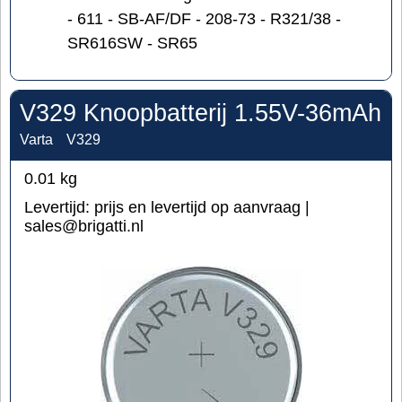
- 611 - SB-AF/DF - 208-73 - R321/38 -
SR616SW - SR65
V329 Knoopbatterij 1.55V-36mAh
Varta
V329
0.01
kg
Levertijd:
prijs en levertijd op aanvraag |
sales@brigatti.nl