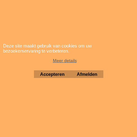
nom. voltage: 1.55V
typ. capaciteit: 21mAh
afmetingen: 7.9 x 2.1
gewicht: 0.4g
cross reference guide: RW310 -
Deze site maakt gebruik van cookies om uw
10L180/D362 - S - 601 - R362/19 - SB -
bezoekerservaring te verbeteren.
DK/AK -280-29 -SR721W - SR58
Meer details
Accepteren
Afmelden
V364 Knoopbatteij 1.55V-20mAh
SR60
Varta
V364
0.01
kg
Levertijd:
prijs en levertijd op aanvraag |
sales@brigatti.nl