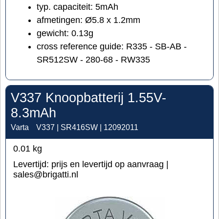
typ. capaciteit: 5mAh
afmetingen: Ø5.8 x 1.2mm
gewicht: 0.13g
cross reference guide: R335 - SB-AB -
SR512SW - 280-68 - RW335
V337 Knoopbatterij 1.55V-
8.3mAh
Varta
V337 | SR416SW | 12092011
0.01
kg
Levertijd:
prijs en levertijd op aanvraag |
sales@brigatti.nl