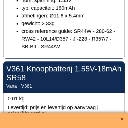
nom. spanning: 1.55V
typ. capaciteit: 180mAh
afmetingen: Ø11.6 x 5.4mm
gewicht: 2.33g
cross reference guide: SR44W - 280-62 -
RW42 - 10L14/D357 - J -228 - R357/7 -
SB-B9 - SR44/W
V361 Knoopbatterij 1.55V-18mAh
SR58
Varta
V361
0.01
kg
Levertijd:
prijs en levertijd op aanvraag |
sales@brigatti.nl