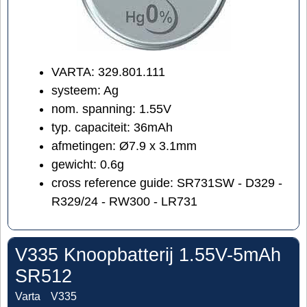
VARTA: 329.801.111
systeem: Ag
nom. spanning: 1.55V
typ. capaciteit: 36mAh
afmetingen: Ø7.9 x 3.1mm
gewicht: 0.6g
cross reference guide: SR731SW - D329 -
R329/24 - RW300 - LR731
V335 Knoopbatterij 1.55V-5mAh
SR512
Varta
V335