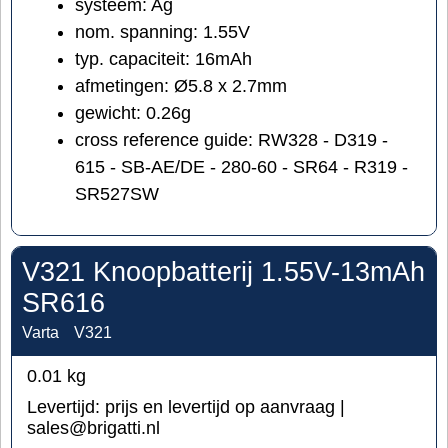
systeem: Ag
nom. spanning: 1.55V
typ. capaciteit: 16mAh
afmetingen: Ø5.8 x 2.7mm
gewicht: 0.26g
cross reference guide: RW328 - D319 -
615 - SB-AE/DE - 280-60 - SR64 - R319 -
SR527SW
V321 Knoopbatterij 1.55V-13mAh
SR616
Varta
V321
0.01
kg
Levertijd:
prijs en levertijd op aanvraag |
sales@brigatti.nl