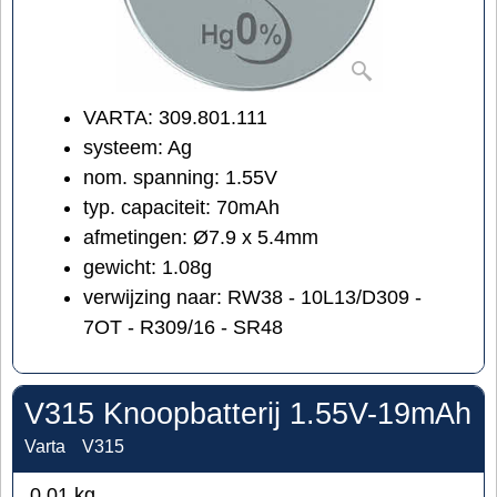
VARTA: 309.801.111
systeem: Ag
nom. spanning: 1.55V
typ. capaciteit: 70mAh
afmetingen: Ø7.9 x 5.4mm
gewicht: 1.08g
verwijzing naar: RW38 - 10L13/D309 -
7OT - R309/16 - SR48
V315 Knoopbatterij 1.55V-19mAh
Varta
V315
0.01
kg