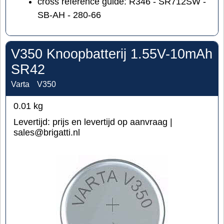
cross reference guide: R346 - SR712SW -
SB-AH - 280-66
V350 Knoopbatterij 1.55V-10mAh
SR42
Varta
V350
0.01
kg
Levertijd:
prijs en levertijd op aanvraag |
sales@brigatti.nl