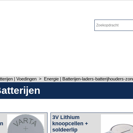
tterijen | Voedingen
>
Energie | Batterijen-laders-batterijhouders-zo
atterijen
3V Lithium
en
knoopcellen +
soldeerlip