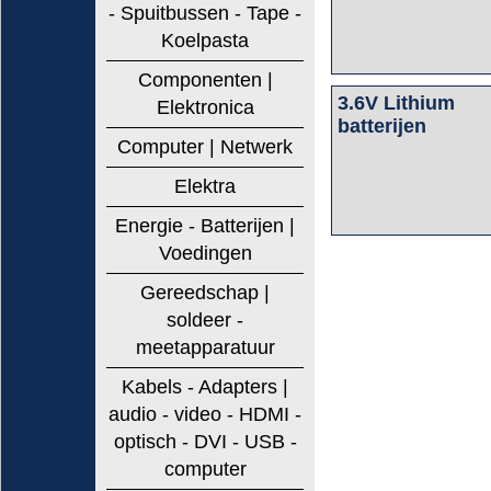
- Spuitbussen - Tape -
Koelpasta
Componenten |
3.6V Lithium
Elektronica
batterijen
Computer | Netwerk
Elektra
Energie - Batterijen |
Voedingen
Gereedschap |
soldeer -
meetapparatuur
Kabels - Adapters |
audio - video - HDMI -
optisch - DVI - USB -
computer