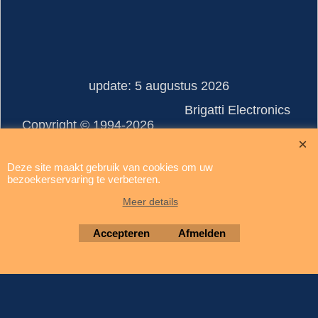
update: 5 augustus 2026
Brigatti Electronics
Copyright © 1994-2026
Webwinkel gemaakt met ShopFactory webwinkel software.
Deze site maakt gebruik van cookies om uw
bezoekerservaring te verbeteren.
Meer details
Accepteren
Afmelden