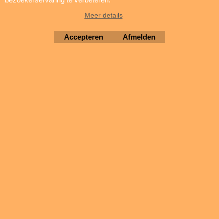
Levertijd:
prijs en levertijd op aanvraag |
Meer details
sales@brigatti.nl
Accepteren
Afmelden
type: draadzekeringhouder
maat zekering: 5x20mm
maximale stroom: 15A max.
maximale spanning: 230Vac, 32Vdc
montage, in-line, op de kabel
draad: 14AWG lengte 200mm