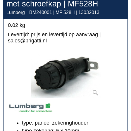
met schroefkap | MF528H
Lumberg
BM240001 | MF 528H | 13032013
0.02
kg
Levertijd:
prijs en levertijd op aanvraag |
sales@brigatti.nl
type: paneel zekeringhouder
type zekering: 5 x 20mm