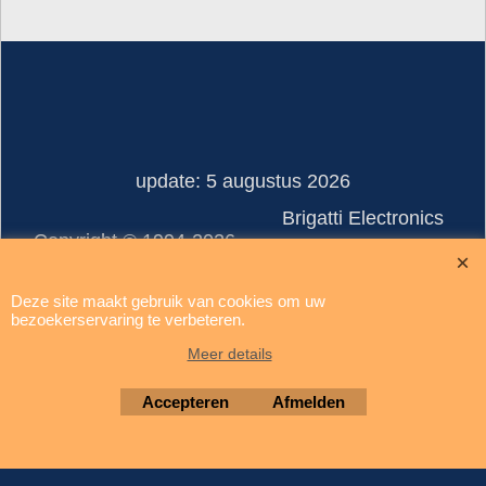
update: 5 augustus 2026
Brigatti Electronics
Copyright © 1994-2026
Deze site maakt gebruik van cookies om uw
Webwinkel gemaakt met ShopFactory webwinkel software.
bezoekerservaring te verbeteren.
Meer details
Accepteren
Afmelden