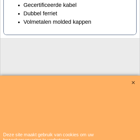
Gecertificeerde kabel
Dubbel ferriet
Volmetalen molded kappen
update: 5 augustus 2026
Brigatti Electronics
Copyright © 1994-2026
Deze site maakt gebruik van cookies om uw
bezoekerservaring te verbeteren.