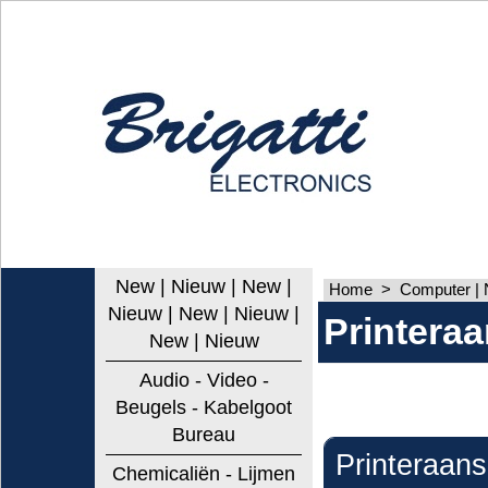
New | Nieuw | New |
Home
>
Computer | 
Nieuw | New | Nieuw |
Printeraa
New | Nieuw
Audio - Video -
Beugels - Kabelgoot
Bureau
Printeraans
Chemicaliën - Lijmen