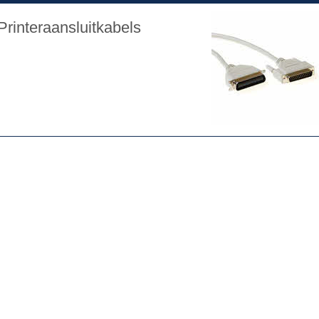
 Printeraansluitkabels