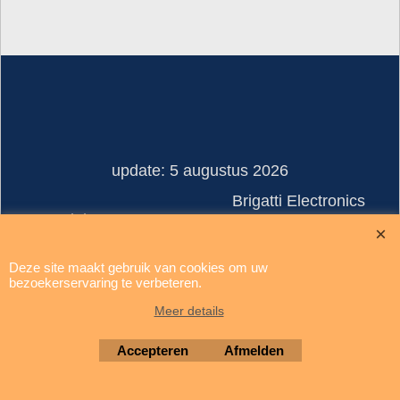
update: 5 augustus 2026
Brigatti Electronics
Copyright © 1994-2026
Deze site maakt gebruik van cookies om uw
Webwinkel gemaakt met ShopFactory webwinkel software.
bezoekerservaring te verbeteren.
Meer details
Accepteren
Afmelden