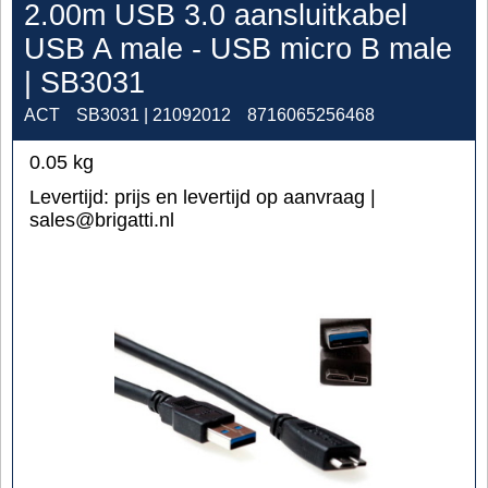
2.00m USB 3.0 aansluitkabel
USB A male - USB micro B male
| SB3031
ACT
SB3031 | 21092012
8716065256468
0.05
kg
Levertijd:
prijs en levertijd op aanvraag |
sales@brigatti.nl