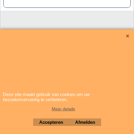
update: 5 augustus 2026
Deze site maakt gebruik van cookies om uw
Brigatti Electronics
bezoekerservaring te verbeteren.
Copyright © 1994-2026
Meer details
Webwinkel gemaakt met ShopFactory webwinkel software.
Accepteren
Afmelden