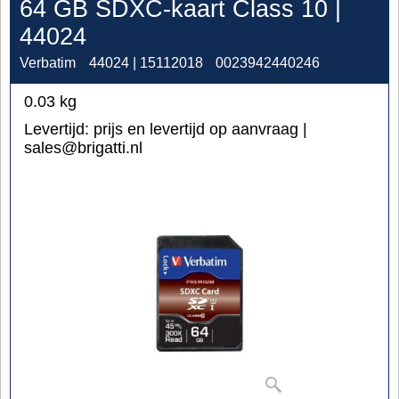
64 GB SDXC-kaart Class 10 |
44024
Verbatim
44024 | 15112018
0023942440246
0.03
kg
Levertijd:
prijs en levertijd op aanvraag |
sales@brigatti.nl