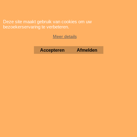
Deze site maakt gebruik van cookies om uw
bezoekerservaring te verbeteren.
Meer details
Accepteren
Afmelden
Type: SDXC Geheugenkaart
Capaciteit: 128 GB
Klasse: 10
Leessnelheid: 70 MB/sec
Schrijfsnelheid: 10 MB/sec
Afmeting lxbxh: 32x24x2.1.2mm
Gewicht: 2 gr