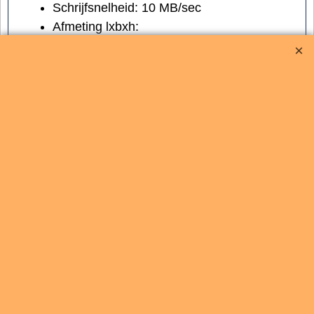
Schrijfsnelheid: 10 MB/sec
Afmeting lxbxh:
Gewicht:
.
128 GB SDXC-kaart Class 10 |
44025
Verbatim
44025 | 15112018
0023942440253
0.03
kg
Levertijd:
prijs en levertijd op aanvraag |
sales@brigatti.nl