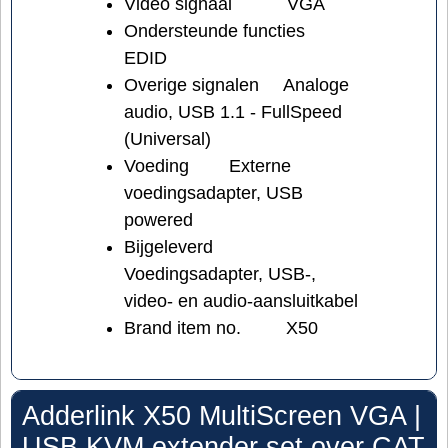
Video signaal
VGA
Ondersteunde functies
EDID
Overige signalen
Analoge
audio, USB 1.1 - FullSpeed
(Universal)
Voeding
Externe
voedingsadapter, USB
powered
Bijgeleverd
Voedingsadapter, USB-,
video- en audio-aansluitkabel
Brand item no.
X50
Adderlink X50 MultiScreen VGA |
USB KVM extender set over CAT