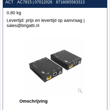
ACT
AC7815 | 07012026
8716065563313
0.80
kg
Levertijd:
prijs en levertijd op aanvraag |
sales@brigatti.nl
Omschrijving