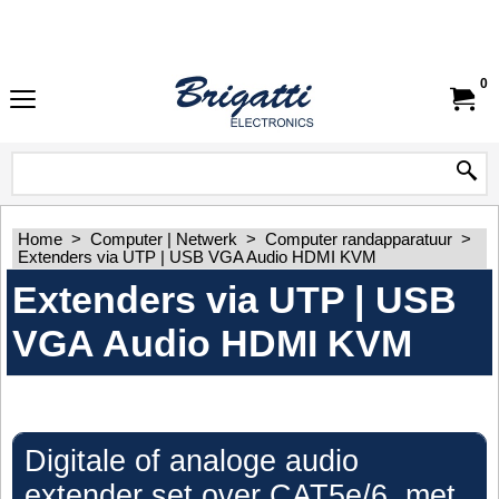
0
Home
>
Computer | Netwerk
>
Computer randapparatuur
>
Extenders via UTP | USB VGA Audio HDMI KVM
Extenders via UTP | USB
VGA Audio HDMI KVM
Digitale of analoge audio
extender set over CAT5e/6, met