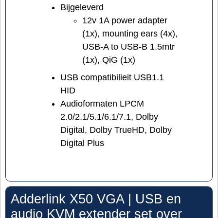
Bijgeleverd
12v 1A power adapter
(1x), mounting ears (4x),
USB-A to USB-B 1.5mtr
(1x), QiG (1x)
USB compatibilieit USB1.1
HID
Audioformaten LPCM
2.0/2.1/5.1/6.1/7.1, Dolby
Digital, Dolby TrueHD, Dolby
Digital Plus
Adderlink X50 VGA | USB en
audio KVM extender set over