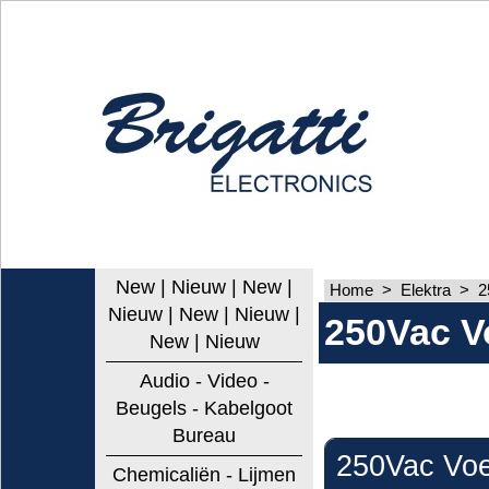
New | Nieuw | New |
Home
>
Elektra
>
2
Nieuw | New | Nieuw |
250Vac V
New | Nieuw
Audio - Video -
Beugels - Kabelgoot
Bureau
250Vac Voe
Chemicaliën - Lijmen