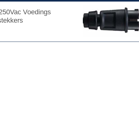
r 250Vac Voedings
stekkers