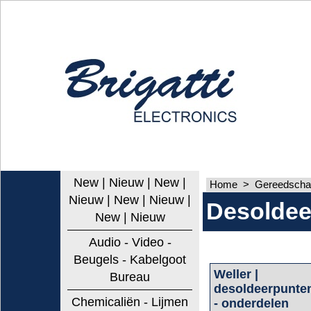
New | Nieuw | New |
Home
>
Gereedschap
Nieuw | New | Nieuw |
Desoldee
New | Nieuw
Audio - Video -
Beugels - Kabelgoot
Weller |
Bureau
desoldeerpunte
Chemicaliën - Lijmen
- onderdelen