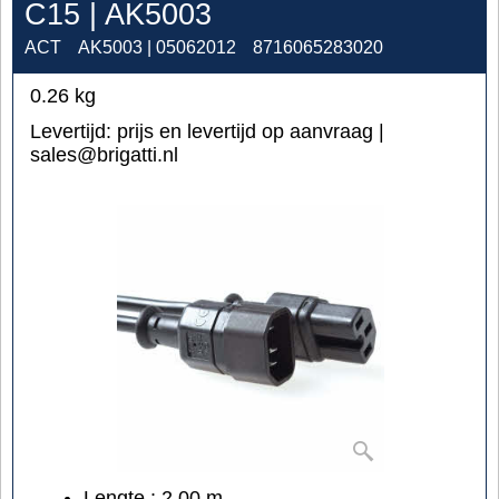
C15 | AK5003
ACT
AK5003 | 05062012
8716065283020
0.26
kg
Levertijd:
prijs en levertijd op aanvraag |
sales@brigatti.nl
Lengte : 2,00 m