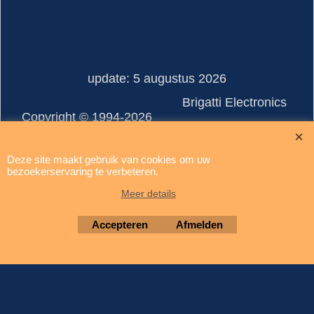
update: 5 augustus 2026
Brigatti Electronics
Copyright © 1994-2026
Webwinkel gemaakt met ShopFactory webwinkel software.
Deze site maakt gebruik van cookies om uw
bezoekerservaring te verbeteren.
Meer details
Accepteren
Afmelden