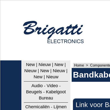
New | Nieuw | New |
Home
>
Componenten
Nieuw | New | Nieuw |
Bandkabel
New | Nieuw
Audio - Video -
Beugels - Kabelgoot
Bureau
Link voor B
Chemicaliën - Lijmen