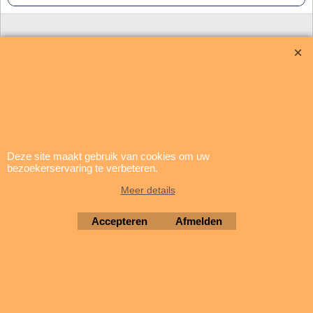
Deze site maakt gebruik van cookies om uw
bezoekerservaring te verbeteren.
update: 5 augustus 2026
Meer details
Brigatti Electronics
Accepteren
Afmelden
Copyright © 1994-2026
Webwinkel gemaakt met ShopFactory webwinkel software.