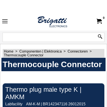
0
Home
>
Componenten | Elektronica
>
Connectoren
>
Thermocouple Connector
Thermocouple Connector
Thermo plug male type K |
AMKM
Labfacility
AM-K-M | BR142347116 26012015