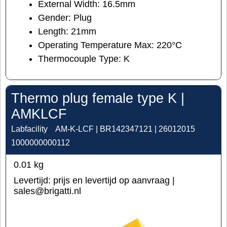
External Width:
16.5mm
Gender:
Plug
Length:
21mm
Operating Temperature Max:
2
20°C
Thermocouple Type:
K
Thermo plug female type K |
AMKLCF
Labfacility
AM-K-LCF | BR142347121 | 26012015
1000000000112
0.01
kg
Levertijd:
prijs en levertijd op aanvraag |
sales@brigatti.nl