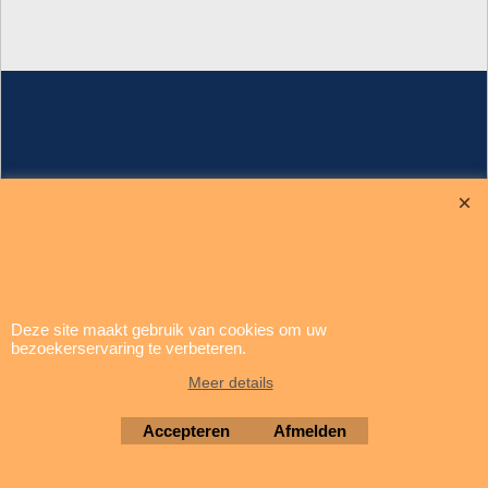
update: 5 augustus 2026
Brigatti Electronics
Copyright © 1994-2026
Deze site maakt gebruik van cookies om uw
Webwinkel gemaakt met ShopFactory webwinkel software.
bezoekerservaring te verbeteren.
Meer details
Accepteren
Afmelden