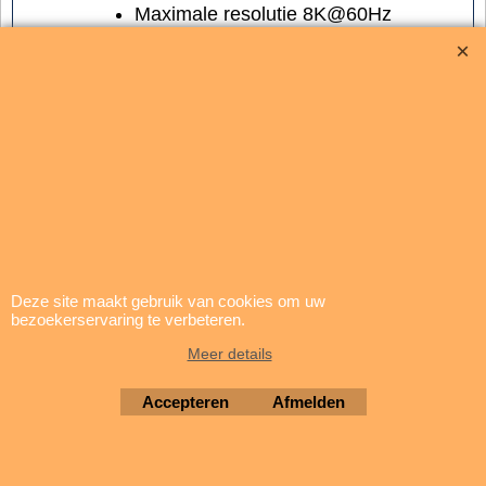
Maximale resolutie 8K@60Hz
Beeldverhouding 16:9
Resolutiestandaard 8K UHD
Stekker materiaal PVC
Deze site maakt gebruik van cookies om uw
bezoekerservaring te verbeteren.
Meer details
Accepteren
Afmelden
update: 5 augustus 2026
Brigatti Electronics