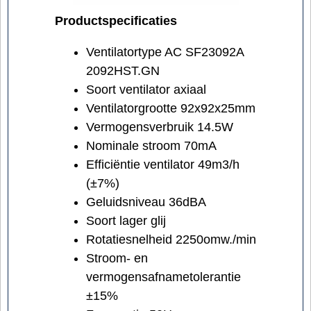
Productspecificaties
Ventilatortype AC SF23092A
2092HST.GN
Soort ventilator axiaal
Ventilatorgrootte 92x92x25mm
Vermogensverbruik 14.5W
Nominale stroom 70mA
Efficiëntie ventilator 49m3/h
(±7%)
Geluidsniveau 36dBA
Soort lager glij
Rotatiesnelheid 2250omw./min
Stroom- en
vermogensafnametolerantie
±15%