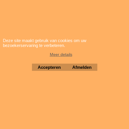
Deze site maakt gebruik van cookies om uw
bezoekerservaring te verbeteren.
update: 5 augustus 2026
Meer details
Brigatti Electronics
Copyright © 1994-2026
Accepteren
Afmelden
Webwinkel gemaakt met ShopFactory webwinkel software.