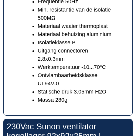
Frequentie 50Hz
Min. resistantie van de isolatie
500MΩ
Materiaal waaier thermoplast
Materiaal behuizing aluminium
Isolatieklasse B
Uitgang connectoren
2,8x0,3mm
Werktemperatuur -10...70°C
Ontvlambaarheidsklasse
UL94V-0
Statische druk 3.05mm H2O
Massa 280g
230Vac Sunon ventilator
kogellager 92x92x25mm |