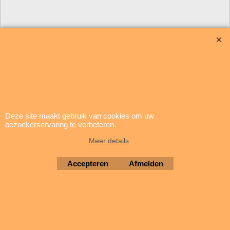
update: 5 augustus 2026
Deze site maakt gebruik van cookies om uw
bezoekerservaring te verbeteren.
Brigatti Electronics
Meer details
Copyright © 1994-2026
Accepteren
Afmelden
Webwinkel gemaakt met ShopFactory webwinkel software.