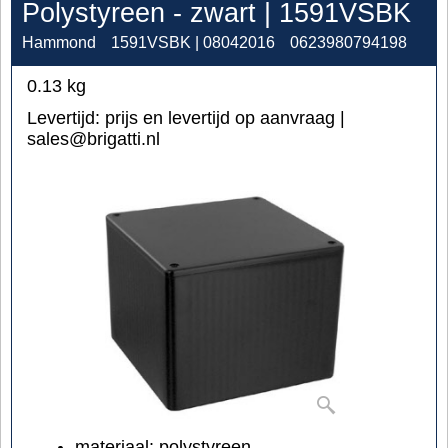
Polystyreen - zwart | 1591VSBK
Hammond
1591VSBK | 08042016
0623980794198
0.13
kg
Levertijd:
prijs en levertijd op aanvraag |
sales@brigatti.nl
materiaal: polystyreen