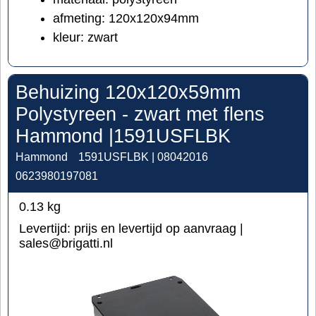
afmeting: 120x120x94mm
kleur: zwart
Behuizing 120x120x59mm
Polystyreen - zwart met flens
Hammond |1591USFLBK
Hammond
1591USFLBK | 08042016
0623980197081
0.13
kg
Levertijd:
prijs en levertijd op aanvraag |
sales@brigatti.nl