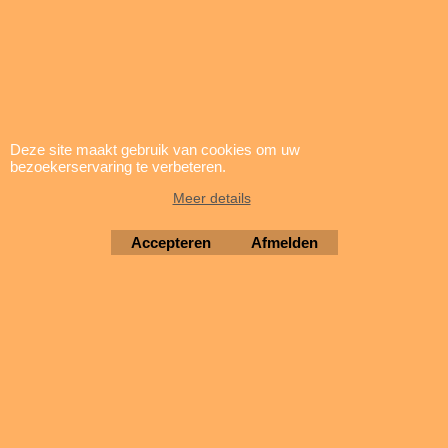
Bedrijfstemperatuur max.
85°C
Studgrootte M8
Aansluitingstype Kabel
Diameter 25mm
Deze site maakt gebruik van cookies om uw
Lengte 55mm
bezoekerservaring te verbeteren.
Meer details
3.5uF - 425Vac
Accepteren
Afmelden
Aanloopcondensator - Faston
Ø28x55mm | 416100564
Ducati
416100564 | 25112025
0.04
kg
Levertijd:
prijs en levertijd op aanvraag |
sales@brigatti.nl