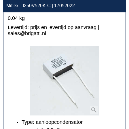
Miflex
I250V520K-C | 17052022
0.04
kg
Levertijd:
prijs en levertijd op aanvraag |
sales@brigatti.nl
Type: aanloopcondensator