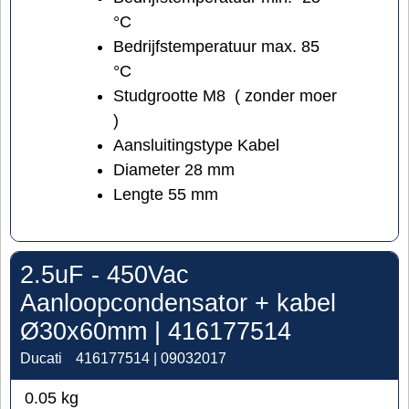
°C
Bedrijfstemperatuur max. 85
°C
Studgrootte M8 ( zonder moer
)
Aansluitingstype Kabel
Diameter 28 mm
Lengte 55 mm
2.5uF - 450Vac
Aanloopcondensator + kabel
Ø30x60mm | 416177514
Ducati
416177514 | 09032017
0.05
kg