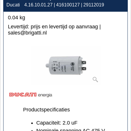
Ducati
4.16.10.01.27 | 416100127 | 29112019
0.04
kg
Levertijd:
prijs en levertijd op aanvraag |
sales@brigatti.nl
Productspecificaties
Capaciteit: 2.0 uF
Nominale spanning AC 475 V