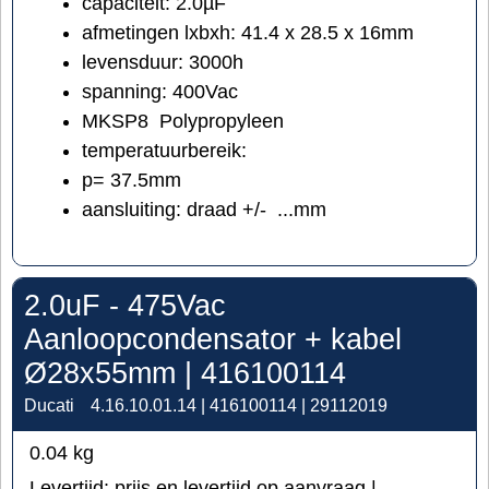
capaciteit: 2.0µF
afmetingen lxbxh: 41.4 x 28.5 x 16mm
levensduur: 3000h
spanning: 400Vac
MKSP8 Polypropyleen
temperatuurbereik:
p= 37.5mm
aansluiting: draad +/- ...mm
2.0uF - 475Vac
Aanloopcondensator + kabel
Ø28x55mm | 416100114
Ducati
4.16.10.01.14 | 416100114 | 29112019
0.04
kg
Levertijd:
prijs en levertijd op aanvraag |