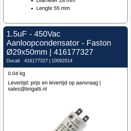
Diameter 28 mm
Lengte 55 mm
1.5uF - 450Vac
Aanloopcondensator - Faston
Ø29x50mm | 416177327
Ducati
416177327 | 10092014
0.04
kg
Levertijd:
prijs en levertijd op aanvraag |
sales@brigatti.nl