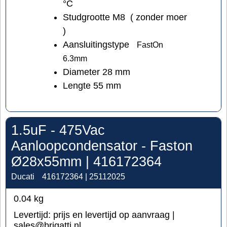
°C
Studgrootte M8 ( zonder moer
)
Aansluitingstype
FastOn
6.3mm
Diameter 28 mm
Lengte 55 mm
1.5uF - 475Vac
Aanloopcondensator - Faston
Ø28x55mm | 416172364
Ducati
416172364 | 25112025
0.04
kg
Levertijd:
prijs en levertijd op aanvraag |
sales@brigatti.nl