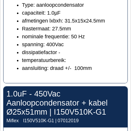
Type: aanloopcondensator
capaciteit: 1.0µF
afmetingen lxbxh: 31.5x15x24.5mm
Rastermaat: 27.5mm
nominale frequentie: 50 Hz
spanning: 400Vac
dissipatiefactor -
temperatuurbereik:
aansluiting: draad +/- 100mm
1.0uF - 450Vac
Aanloopcondensator + kabel
Ø25x51mm | I150V510K-G1
Miflex
I150V510K-G1 | 07012019