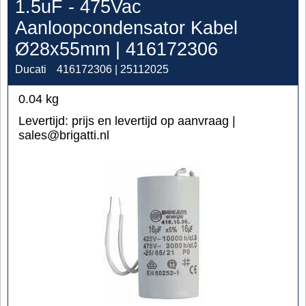
1.5uF - 475Vac
Aanloopcondensator Kabel
Ø28x55mm | 416172306
Ducati
416172306 | 25112025
0.04
kg
Levertijd:
prijs en levertijd op aanvraag |
sales@brigatti.nl