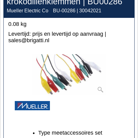
krokodillenklemmen | BU00286
Mueller Electric Co
BU-00286 | 30042021
0.08
kg
Levertijd:
prijs en levertijd op aanvraag |
sales@brigatti.nl
Type meetaccessoires set