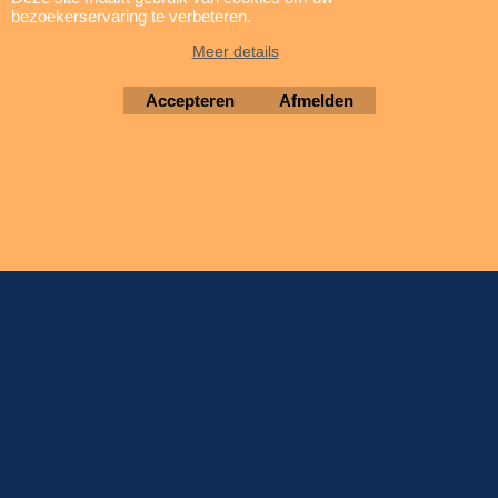
bezoekerservaring te verbeteren.
update: 5 augustus 2026
Meer details
Brigatti Electronics
Copyright © 1994-2026
Accepteren
Afmelden
Webwinkel gemaakt met ShopFactory webwinkel software.