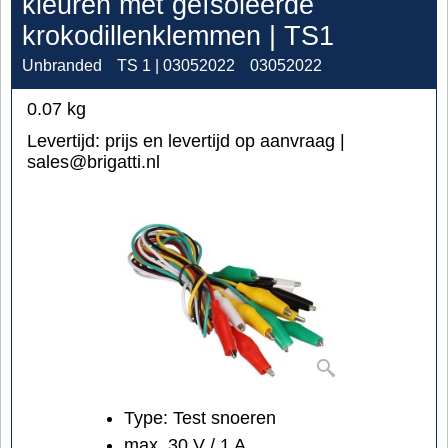
kleuren met geïsoleerde
krokodillenklemmen | TS1
Unbranded
TS 1 | 03052022
03052022
0.07
kg
Levertijd:
prijs en levertijd op aanvraag |
sales@brigatti.nl
Type: Test snoeren
max. 30 V / 1 A