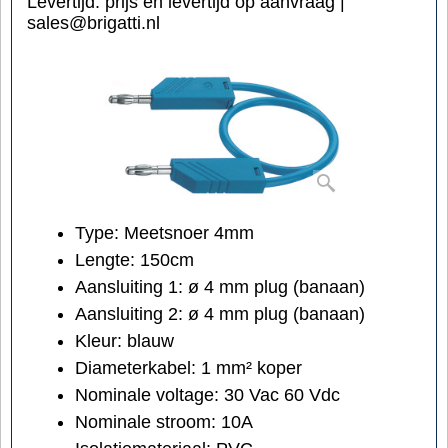
Levertijd:
prijs en levertijd op aanvraag |
sales@brigatti.nl
Type: Meetsnoer 4mm
Lengte: 150cm
Aansluiting 1:
ø 4 mm
plug (banaan)
Aansluiting 2:
ø 4 mm
plug (banaan)
Kleur: blauw
Diameterkabel:
1
mm²
koper
Nominale voltage:
30 Vac 60 Vdc
Nominale stroom: 10A