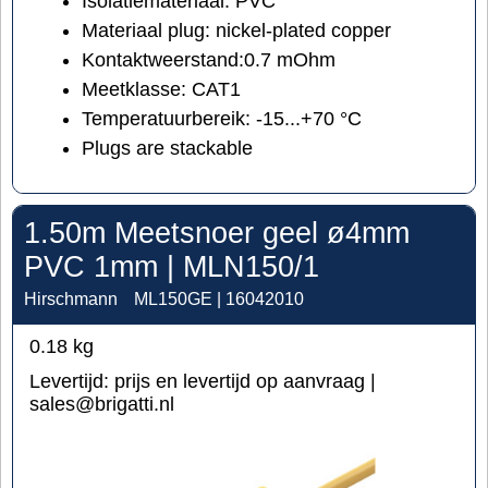
Isolatiemateriaal: PVC
Materiaal plug:
nickel-plated copper
Kontaktweerstand:
0.7 mOhm
Meetklasse: CAT1
Temperatuurbereik:
-15...+70 °C
Plugs are stackable
1.50m Meetsnoer geel ø4mm
PVC 1mm | MLN150/1
Hirschmann
ML150GE | 16042010
0.18
kg
Levertijd:
prijs en levertijd op aanvraag |
sales@brigatti.nl