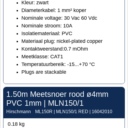
Kleur: zwart
Diameterkabel:
1
mm²
koper
Nominale voltage:
30 Vac 60 Vdc
Nominale stroom: 10A
Isolatiemateriaal: PVC
Materiaal plug:
nickel-plated copper
Kontaktweerstand:
0.7 mOhm
Meetklasse: CAT1
Temperatuurbereik:
-15...+70 °C
Plugs are stackable
1.50m Meetsnoer rood ø4mm
PVC 1mm | MLN150/1
Hirschmann
ML150R | MLN150/1 RED | 16042010
0.18
kg