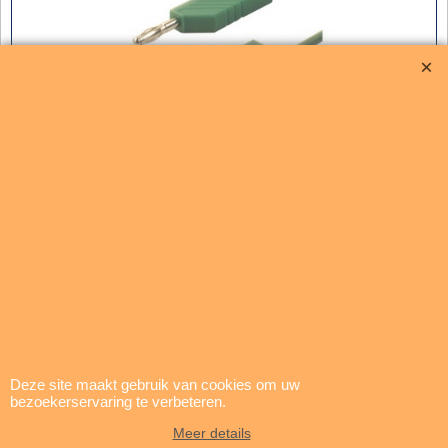
Type: Meetsnoer 4mm
Lengte: 150cm
Aansluiting 1:
ø 4 mm
plug (banaan)
Aansluiting 2:
ø 4 mm
plug (banaan)
Kleur: groen
Diameterkabel:
1
mm²
koper
Nominale voltage:
30 Vac 60 Vdc
Nominale stroom: 10A
Isolatiemateriaal: PVC
Deze site maakt gebruik van cookies om uw
bezoekerservaring te verbeteren.
Materiaal plug:
nickel-plated copper
Kontaktweerstand:
0.7 mOhm
Meer details