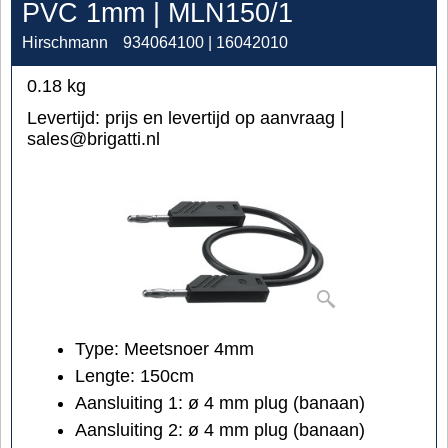
PVC 1mm | MLN150/1
Hirschmann
934064100 | 16042010
0.18
kg
Levertijd:
prijs en levertijd op aanvraag |
sales@brigatti.nl
Type: Meetsnoer 4mm
Lengte: 150cm
Aansluiting 1:
ø 4 mm
plug (banaan)
Aansluiting 2:
ø 4 mm
plug (banaan)