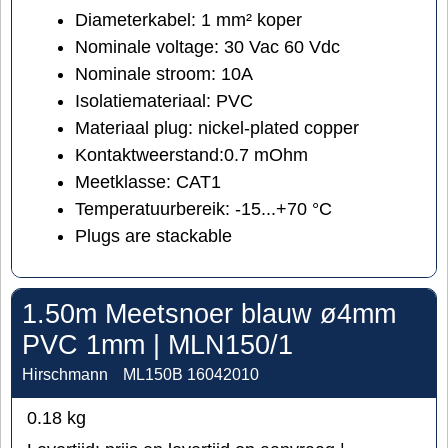
Diameterkabel:
1
mm²
koper
Nominale voltage:
30 Vac 60 Vdc
Nominale stroom: 10A
Isolatiemateriaal: PVC
Materiaal plug:
nickel-plated copper
Kontaktweerstand:
0.7 mOhm
Meetklasse: CAT1
Temperatuurbereik:
-15...+70 °C
Plugs are stackable
1.50m Meetsnoer blauw ø4mm
PVC 1mm | MLN150/1
Hirschmann
ML150B 16042010
0.18
kg