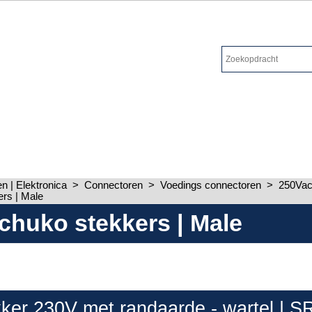
 | Elektronica
>
Connectoren
>
Voedings connectoren
>
250Vac
rs | Male
chuko stekkers | Male
ker 230V met randaarde - wartel | 