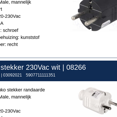
Male, mannelijk
rt
220-230Vac
6A
: schroef
behuizing: kunststof
er: recht
stekker 230Vac wit | 08266
 | 03092021
5907711111351
ko stekker randaarde
Male, mannelijk
220-230Vac