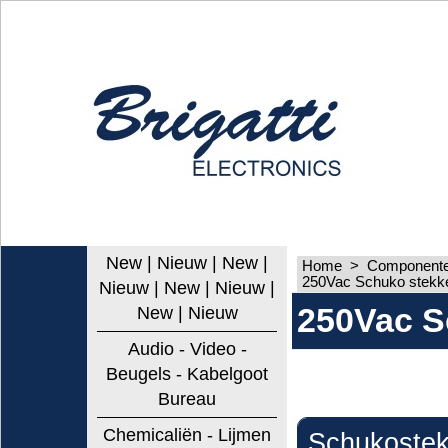
New | Nieuw | New |
Home
>
Componenten
250Vac Schuko stekke
Nieuw | New | Nieuw |
250Vac S
New | Nieuw
Audio - Video -
Beugels - Kabelgoot
Bureau
Chemicaliën - Lijmen
Schukostek