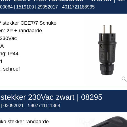
00064 | 1519100 | 29052017
4011721188935
V stekker CEE7/7 Schuko
en: 2P + randaarde
 230Vac
6A
ng: IP44
rt
: schroef
stekker 230Vac zwart | 08295
 | 03092021
5907711111368
ko stekker randaarde