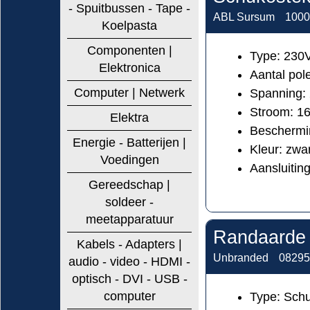
- Spuitbussen - Tape -
ABL Sursum
1000
Koelpasta
Componenten |
Type: 230
Elektronica
Aantal pol
Computer | Netwerk
Spanning:
Stroom: 1
Elektra
Beschermi
Energie - Batterijen |
Kleur: zwa
Voedingen
Aansluiting
Gereedschap |
soldeer -
meetapparatuur
Randaarde 
Kabels - Adapters |
Unbranded
08295
audio - video - HDMI -
optisch - DVI - USB -
computer
Type: Schu