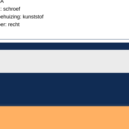
6A
: schroef
behuizing: kunststof
er: recht
update: 5 augustus 2026
 Electronics Copyright © 