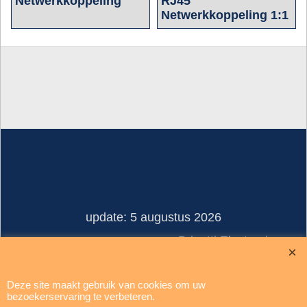
Netwerkkoppeling
RJ45
Netwerkkoppeling 1:1
update: 5 augustus 2026
Brigatti Electronics
Copyright © 1994-2026
Deze site maakt gebruik van cookies om uw
Webwinkel gemaakt met ShopFactory webwinkel software.
bezoekerservaring te verbeteren.