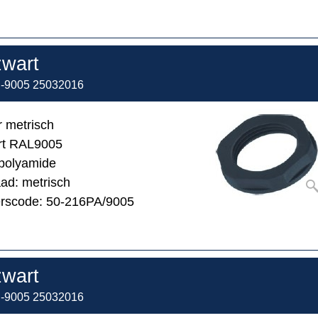
wart
9005 25032016
 metrisch
art RAL9005
 polyamide
ad: metrisch
erscode: 50-216PA/9005
wart
9005 25032016