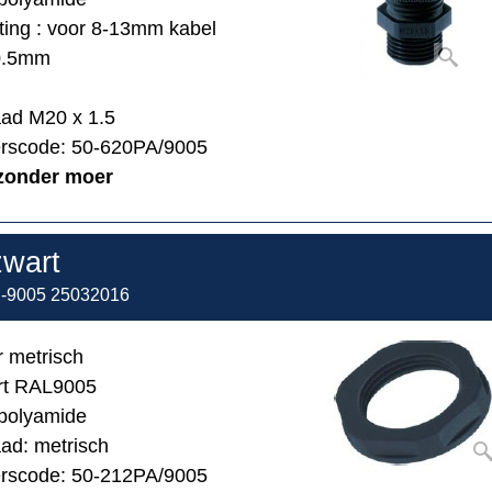
ing : voor 8-13mm kabel
0.5mm
aad M20 x 1.5
erscode: 50-620PA/9005
zonder moer
wart
9005 25032016
 metrisch
art RAL9005
 polyamide
ad: metrisch
erscode: 50-212PA/9005