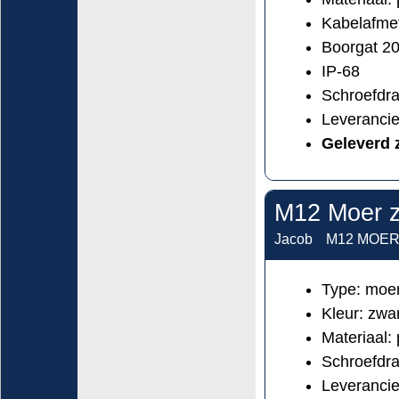
Kabelafmet
Boorgat 2
IP-68
Schroefdr
Leveranci
Geleverd 
M12 Moer z
Jacob
M12 MOER-
Type: moer
Kleur: zw
Materiaal:
Schroefdra
Leveranci