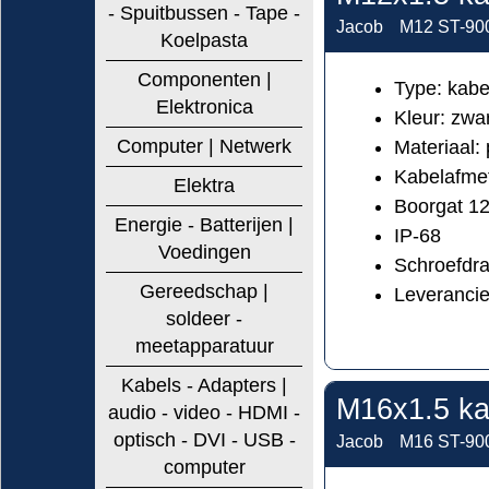
- Spuitbussen - Tape -
Jacob
M12 ST-900
Koelpasta
Componenten |
Type: kabe
Elektronica
Kleur: zw
Computer | Netwerk
Materiaal:
Kabelafmet
Elektra
Boorgat 1
Energie - Batterijen |
IP-68
Voedingen
Schroefdr
Gereedschap |
Leveranci
soldeer -
meetapparatuur
Kabels - Adapters |
M16x1.5 ka
audio - video - HDMI -
optisch - DVI - USB -
Jacob
M16 ST-900
computer