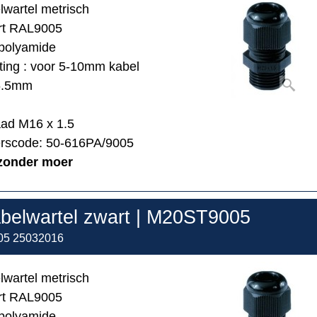
lwartel metrisch
art RAL9005
 polyamide
ing : voor 5-10mm kabel
6.5mm
aad M16 x 1.5
erscode: 50-616PA/9005
zonder moer
belwartel zwart | M20ST9005
05 25032016
lwartel metrisch
art RAL9005
 polyamide