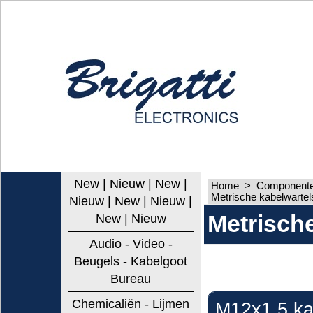
New | Nieuw | New |
Home
>
Componenten
Metrische kabelwartel
Nieuw | New | Nieuw |
Metrisch
New | Nieuw
Audio - Video -
Beugels - Kabelgoot
Bureau
Chemicaliën - Lijmen
M12x1.5 ka