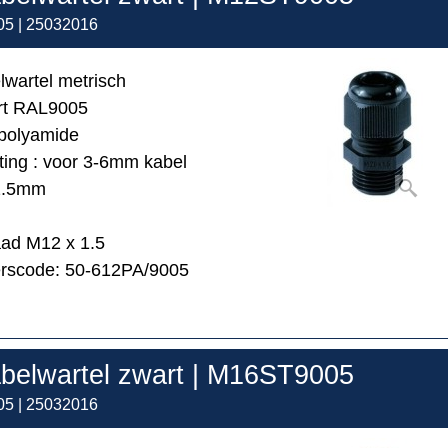
5 | 25032016
lwartel metrisch
art RAL9005
 polyamide
ing : voor 3-6mm kabel
2.5mm
aad M12 x 1.5
erscode: 50-612PA/9005
belwartel zwart | M16ST9005
5 | 25032016