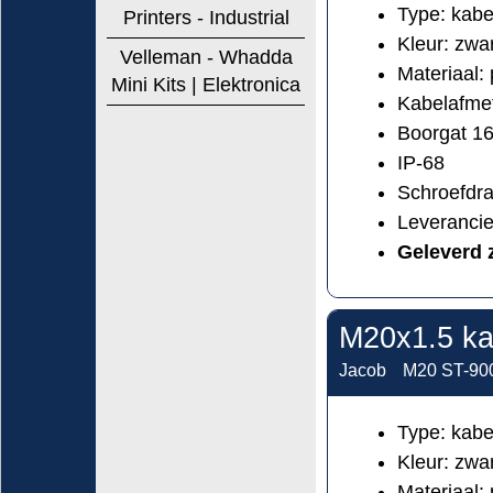
Type: kabe
Printers - Industrial
Kleur: zw
Velleman - Whadda
Materiaal:
Mini Kits | Elektronica
Kabelafmet
Boorgat 1
IP-68
Schroefdr
Leveranci
Geleverd 
M20x1.5 ka
Jacob
M20 ST-90
Type: kabe
Kleur: zw
Materiaal: