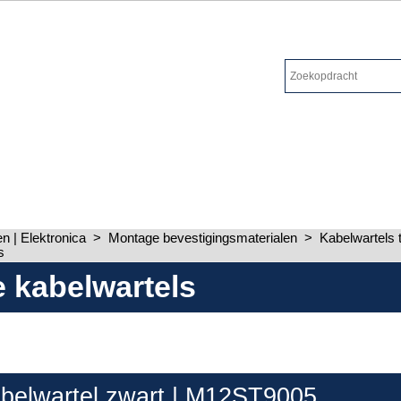
 | Elektronica
>
Montage bevestigingsmaterialen
>
Kabelwartels 
s
e kabelwartels
belwartel zwart | M12ST9005