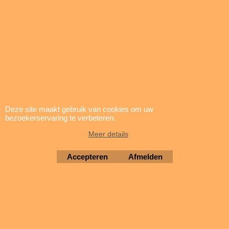
Unbranded
B11 L064 | 12102008
0.01
kg
Levertijd:
prijs en levertijd op aanvraag |
sales@brigatti.nl
Deze site maakt gebruik van cookies om uw
bezoekerservaring te verbeteren.
Meer details
Accepteren
Afmelden
Type krimpkous 2:1
Diameter A: 6.4mm
Diameter B: 3.2mm
Kleur: transparant
Lengte: 1.20m