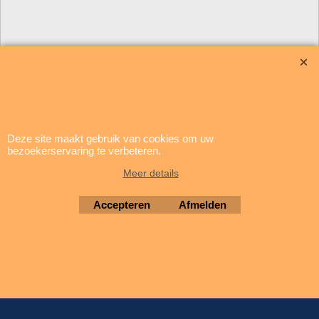
Deze site maakt gebruik van cookies om uw
update: 29 april 2026
bezoekerservaring te verbeteren.
Meer details
Brigatti Electronics
Copyright © 1994-2026
Accepteren
Afmelden
Webwinkel gemaakt met ShopFactory webwinkel software.